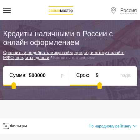
Россия
Кредиты наличными в
России
с
онлайн оформлением
Сравнить и подобрать микрозайм, кредит, ипотеку онлайн |
МФО, кредиты, деньги
/
Кредиты наличными
Сумма:
Срок:
года
₽
Фильтры