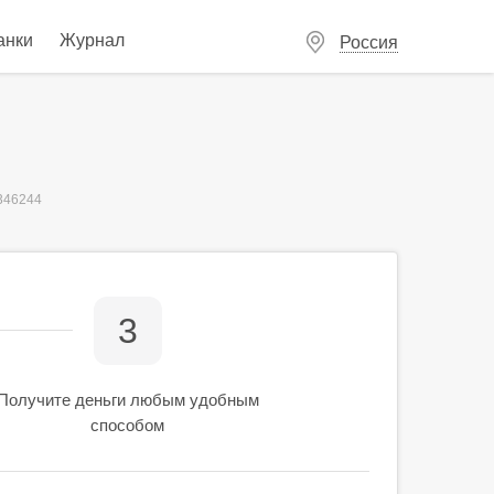
анки
Журнал
Россия
346244
3
Получите деньги любым удобным
способом