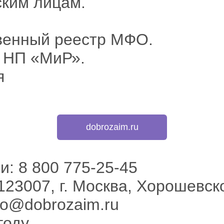
ким лицам.
твенный реестр МФО.
 НП «МиР».
я
dobrozaim.ru
и: 8 800 775-25-45
23007, г. Москва, Хорошевское
nfo@dobrozaim.ru
году