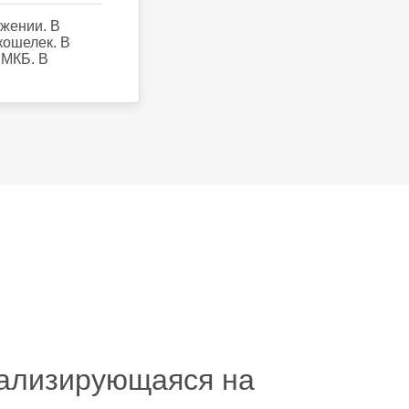
жении. В
кошелек. В
 МКБ. В
иализирующаяся на