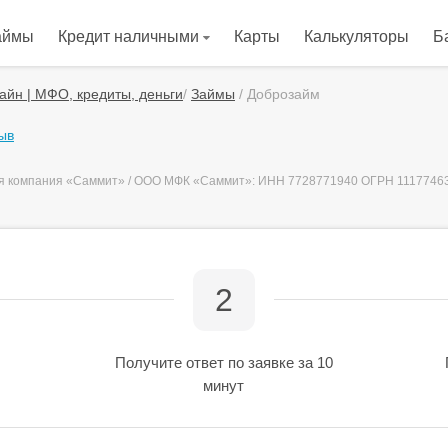
аймы
Кредит наличными
Карты
Калькуляторы
Б
айн | МФО, кредиты, деньги
/
Займы
/
Доброзайм
ыв
ая компания «Саммит» / ООО МФК «Саммит»: ИНН 7728771940 ОГРН 1117746
2
Получите ответ по заявке за 10
минут