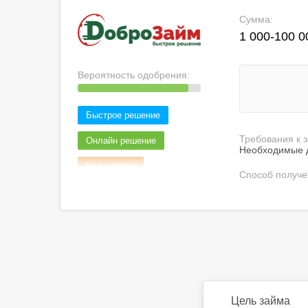
Сумма:
1 000-100 0
Вероятность одобрения:
Быстрое решение
Требования к 
Онлайн решение
Необходимые д
Без отказов
Способ получе
Только по паспорту
Быстрое оформление
С плохой КИ
Цель займа